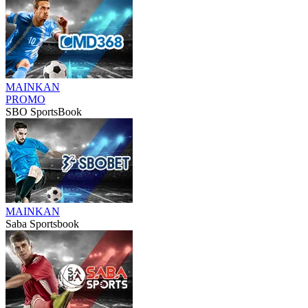
MAINKAN
PROMO
SBO SportsBook
MAINKAN
Saba Sportsbook