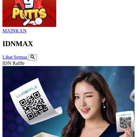
MAINKAN
IDNMAX
Lihat Semua
IDN Raffle