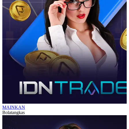
MAINKAN
Bolatangkas