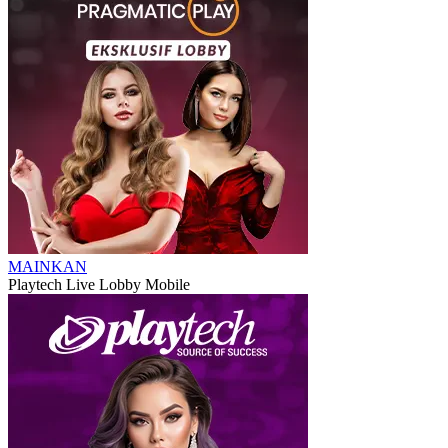
MAINKAN
Playtech Live Lobby Mobile