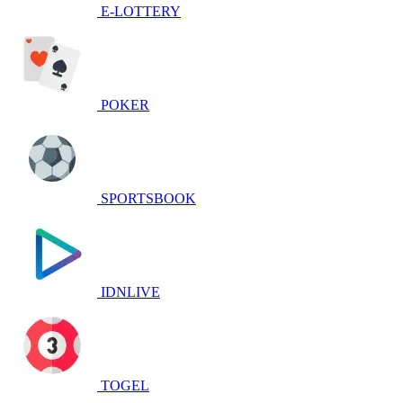
E-LOTTERY
POKER
SPORTSBOOK
IDNLIVE
TOGEL