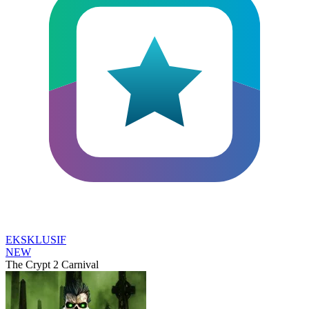
EKSKLUSIF
NEW
The Crypt 2 Carnival