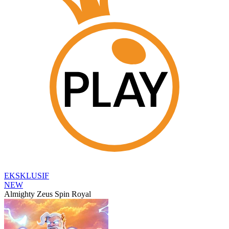
EKSKLUSIF
NEW
Almighty Zeus Spin Royal