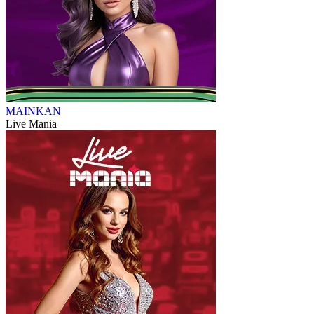
MAINKAN
Live Mania