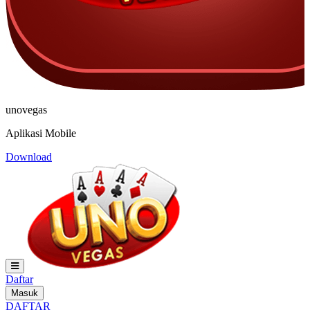
unovegas
Aplikasi Mobile
Download
Daftar
Masuk
DAFTAR