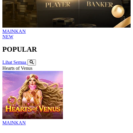
MAINKAN
NEW
POPULAR
Lihat Semua
Hearts of Venus
MAINKAN