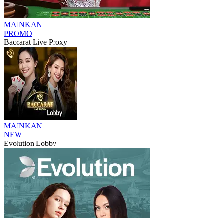
MAINKAN
PROMO
Baccarat Live Proxy
MAINKAN
NEW
Evolution Lobby