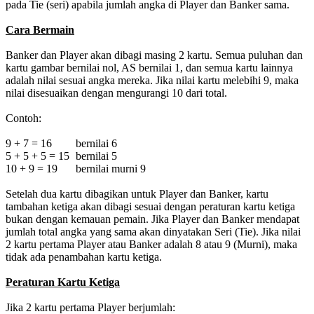
pada Tie (seri) apabila jumlah angka di Player dan Banker sama.
Cara Bermain
Banker dan Player akan dibagi masing 2 kartu. Semua puluhan dan
kartu gambar bernilai nol, AS bernilai 1, dan semua kartu lainnya
adalah nilai sesuai angka mereka. Jika nilai kartu melebihi 9, maka
nilai disesuaikan dengan mengurangi 10 dari total.
Contoh:
9 + 7 = 16
bernilai 6
5 + 5 + 5 = 15
bernilai 5
10 + 9 = 19
bernilai murni 9
Setelah dua kartu dibagikan untuk Player dan Banker, kartu
tambahan ketiga akan dibagi sesuai dengan peraturan kartu ketiga
bukan dengan kemauan pemain. Jika Player dan Banker mendapat
jumlah total angka yang sama akan dinyatakan Seri (Tie). Jika nilai
2 kartu pertama Player atau Banker adalah 8 atau 9 (Murni), maka
tidak ada penambahan kartu ketiga.
Peraturan Kartu Ketiga
Jika 2 kartu pertama Player berjumlah: