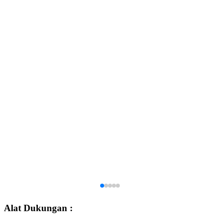
Alat Dukungan :