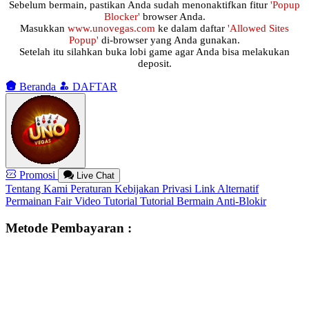
Sebelum bermain, pastikan Anda sudah menonaktifkan fitur
'Popup
Blocker'
browser Anda.
Masukkan
www.unovegas.com
ke dalam daftar
'Allowed Sites
Popup'
di-browser yang Anda gunakan.
Setelah itu silahkan buka lobi game agar Anda bisa melakukan
deposit.
Beranda
DAFTAR
Promosi
Live Chat
Tentang Kami
Peraturan
Kebijakan Privasi
Link Alternatif
Permainan Fair
Video Tutorial
Tutorial Bermain
Anti-Blokir
Metode Pembayaran :