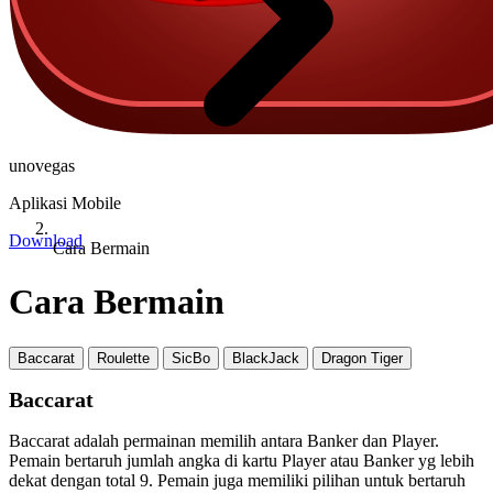
unovegas
Aplikasi Mobile
Download
Cara Bermain
Cara Bermain
Baccarat
Roulette
SicBo
BlackJack
Dragon Tiger
Baccarat
Baccarat adalah permainan memilih antara Banker dan Player.
Pemain bertaruh jumlah angka di kartu Player atau Banker yg lebih
dekat dengan total 9. Pemain juga memiliki pilihan untuk bertaruh