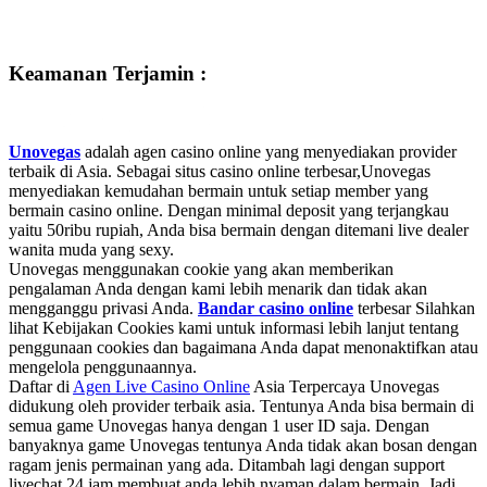
Keamanan Terjamin :
Unovegas
adalah agen casino online yang menyediakan provider
terbaik di Asia. Sebagai situs casino online terbesar,Unovegas
menyediakan kemudahan bermain untuk setiap member yang
bermain casino online. Dengan minimal deposit yang terjangkau
yaitu 50ribu rupiah, Anda bisa bermain dengan ditemani live dealer
wanita muda yang sexy.
Unovegas menggunakan cookie yang akan memberikan
pengalaman Anda dengan kami lebih menarik dan tidak akan
mengganggu privasi Anda.
Bandar casino online
terbesar Silahkan
lihat Kebijakan Cookies kami untuk informasi lebih lanjut tentang
penggunaan cookies dan bagaimana Anda dapat menonaktifkan atau
mengelola penggunaannya.
Daftar di
Agen Live Casino Online
Asia Terpercaya Unovegas
didukung oleh provider terbaik asia. Tentunya Anda bisa bermain di
semua game Unovegas hanya dengan 1 user ID saja. Dengan
banyaknya game Unovegas tentunya Anda tidak akan bosan dengan
ragam jenis permainan yang ada. Ditambah lagi dengan support
livechat 24 jam membuat anda lebih nyaman dalam bermain, Jadi