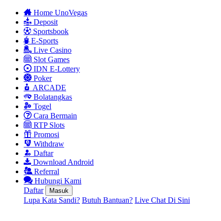
Home UnoVegas
Deposit
Sportsbook
E-Sports
Live Casino
Slot Games
IDN E-Lottery
Poker
ARCADE
Bolatangkas
Togel
Cara Bermain
RTP Slots
Promosi
Withdraw
Daftar
Download Android
Referral
Hubungi Kami
Daftar
Masuk
Lupa Kata Sandi?
Butuh Bantuan?
Live Chat Di Sini