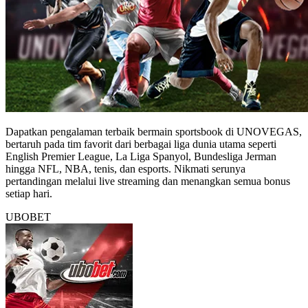
Dapatkan pengalaman terbaik bermain sportsbook di UNOVEGAS,
bertaruh pada tim favorit dari berbagai liga dunia utama seperti
English Premier League, La Liga Spanyol, Bundesliga Jerman
hingga NFL, NBA, tenis, dan esports. Nikmati serunya
pertandingan melalui live streaming dan menangkan semua bonus
setiap hari.
UBOBET