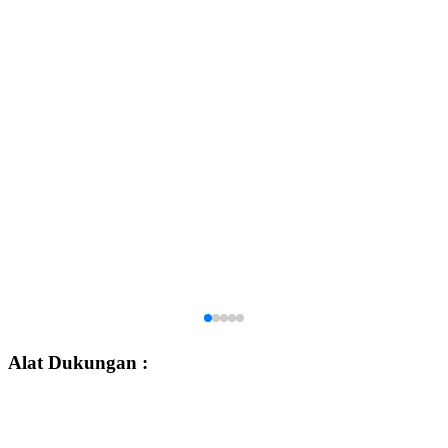
Alat Dukungan :