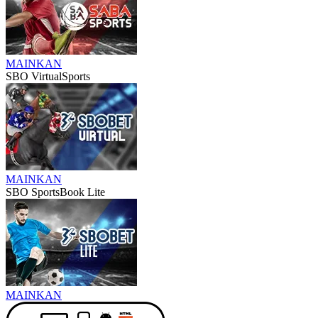
MAINKAN
SBO VirtualSports
MAINKAN
SBO SportsBook Lite
MAINKAN