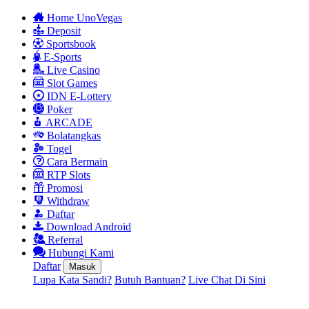
Home UnoVegas
Deposit
Sportsbook
E-Sports
Live Casino
Slot Games
IDN E-Lottery
Poker
ARCADE
Bolatangkas
Togel
Cara Bermain
RTP Slots
Promosi
Withdraw
Daftar
Download Android
Referral
Hubungi Kami
Daftar
Masuk
Lupa Kata Sandi?
Butuh Bantuan?
Live Chat Di Sini